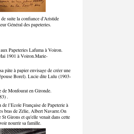
t de suite la confiance d’Aristide
cteur Général des papeteries.
t aux Papeteries Lafuma à Voiron.
 Mai 1901 à Voiron.Marie-
 pâte à papier envisage de créer une
(épouse Borel). Lucie dite Lulu (1903-
ine de Monfourat en Gironde.
83) .
on de l’Ecole Française de Papeterie à
es bras de Zélie, Albert Navarre.On
 St Girons et qu'elle venait dans cette
ir nourrir sa famille.