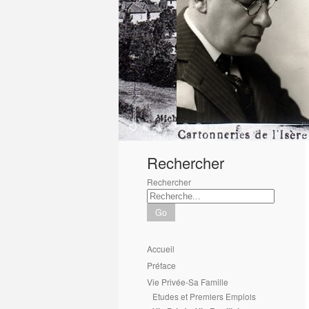
1
2
3
4
5
6
Rechercher
Rechercher
Go
Accueil
Préface
Vie Privée-Sa Famille
Etudes et Premiers Emplois