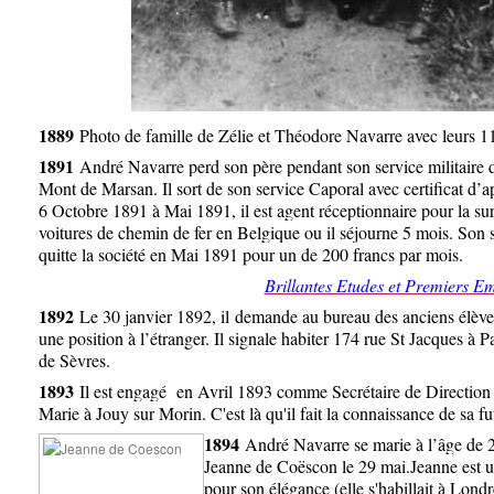
1889
Photo de famille de Zélie et Théodore Navarre avec leurs 11
1891
André Navarre perd son père pendant son service militaire q
Mont de Marsan. Il sort de son service Caporal avec certificat d’ap
6 Octobre 1891 à Mai 1891, il est agent réceptionnaire pour la sur
voitures de chemin de fer en Belgique ou il séjourne 5 mois. Son sa
quitte la société en Mai 1891 pour un de 200 francs par mois.
Brillantes Etudes et Premiers Em
1892
Le 30 janvier 1892, il demande au bureau des anciens élèves 
une position à l’étranger. Il signale habiter 174 rue St Jacques à 
de Sèvres.
1893
Il est engagé en Avril 1893 comme Secrétaire de Direction 
Marie à Jouy sur Morin. C'est là qu'il fait la connaissance de sa 
1894
André Navarre se marie à l’âge de 
Jeanne de Coëscon le 29 mai.Jeanne est 
pour son élégance (elle s'habillait à Londre