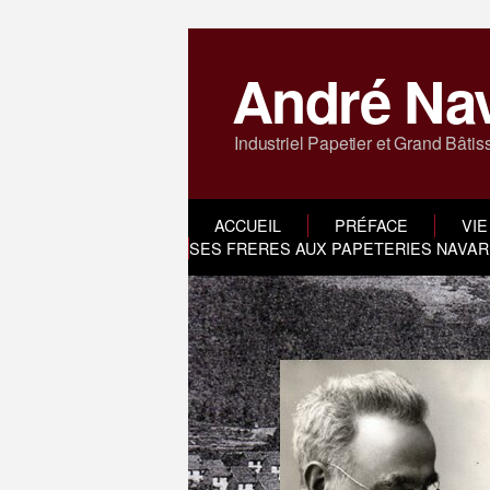
André Na
Industriel Papetier et Grand Bâtis
ACCUEIL
PRÉFACE
VIE
SES FRERES AUX PAPETERIES NAVARR