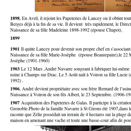
1898
, En Avril, il rejoint les Papeteries de Lancey ou il obtint tou
Berges déjà à la fin de sa vie. Il devient très rapidement, le Dire
Naissance de sa fille Madeleine 1898-1992 (épouse Chapot).
1899
1901
Il quitte Lancey pour devenir son propre chef en s’associan
Naissance de sa fille Marie-Josèphe (épouse Beaurepaire),le 22
Josèphe (1901-1960)
1903
Le 12 Mars ,André Navarre songeant à fabriquer lui-même sa
usine à Champs sur Drac. Le 5 Août naît à Voiron sa fille Lucie 
1992) .
1906
, André devient propriétaire avec son frère Bernard de l’us
Naissance à Voiron de son fils Albert, le 23 Septembre. (1906-19
1907
Acquisition des Papeteries de Galas. Il participe à la créati
Grenoble.Photo de la famille Navarre à St Girons été 1907,dans l
raconte que Zélie possédait un terrain de 4 hectares sur la plage de
maison en amenant une vache et toute une basse-cour afin de pouvo