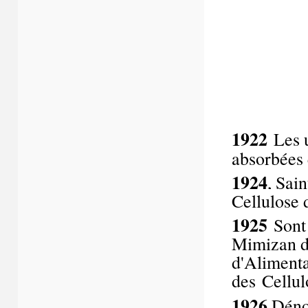
1922
Les u
absorbées 
1924
, Sai
Cellulose 
1925
Sont 
Mimizan da
d'Alimenta
des
Cellul
1926
Dénom