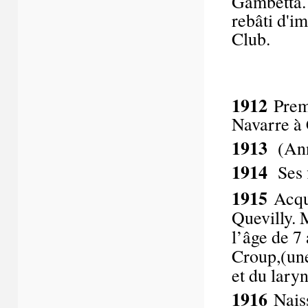
Gambetta.V
rebâti d'i
Club.
1912
Premi
Navarre à
1913
(Ann
1914
Ses f
1915
Acqu
Quevilly. 
l’âge de 7
Croup,(une 
et du laryn
1916
Nais