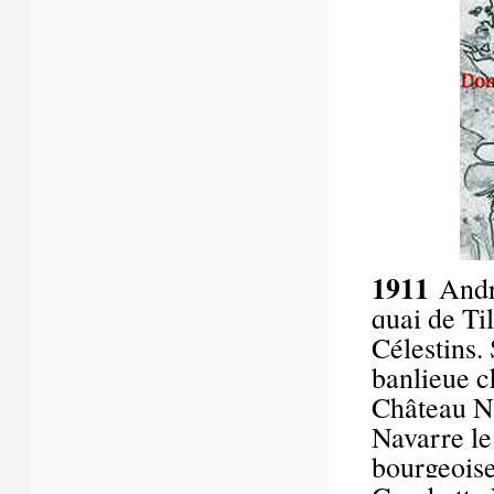
1911
Andr
quai de Til
Célestins. 
banlieue c
Château Na
Navarre l
bourgeoise