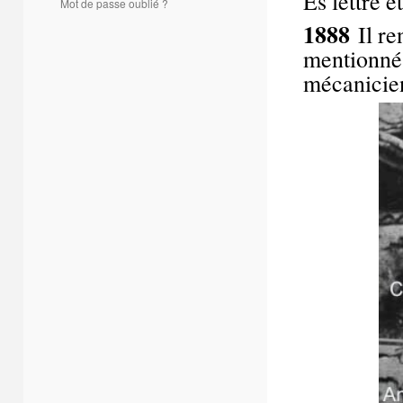
Es lettre e
Mot de passe oublié ?
1888
Il ren
mentionné 
mécanicien.