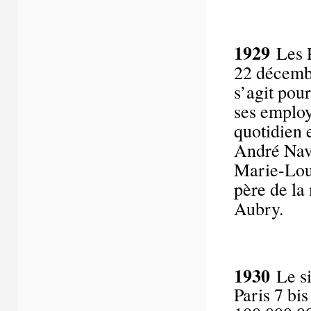
1929
Les P
22 décembr
s’agit pou
ses employé
quotidien 
André Nava
Marie-Loui
père de la 
Aubry.
1930
Le si
Paris 7 bi