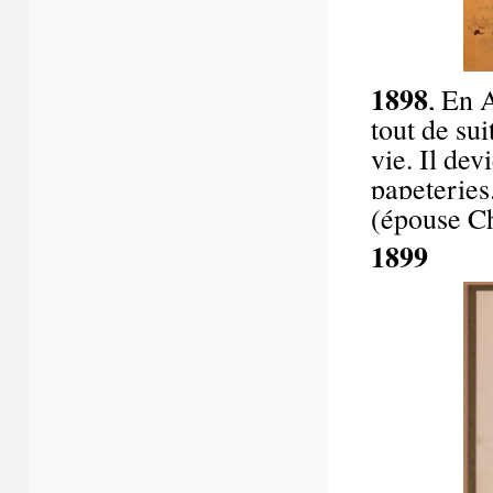
1898
, En A
tout de sui
vie. Il de
papeteries
(épouse C
1899