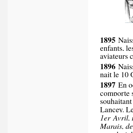
1895
Nais
enfants, l
aviateurs 
1896
Naiss
nait le 10
1897
En o
comporte s
souhaitant 
Lancey. Le
1
er
Avril, 
Marais, de