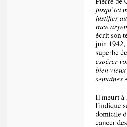
Pierre de 
jusqu’ici 
justifier 
race ary
écrit son t
juin 1942, 
superbe écr
espérer vou
bien vieux
semaines e
Il meurt à
l'indique 
domicile 
cancer des 