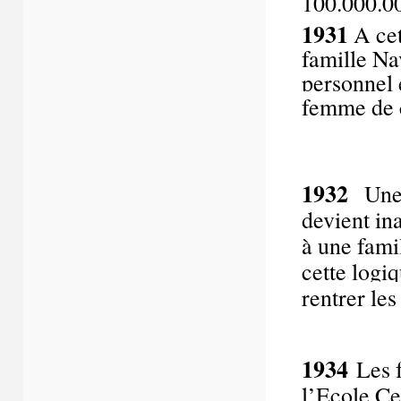
100.000.0
1931
A cet
famille Na
personnel
femme de 
1932
Une 
devient in
à une fami
cette logi
rentrer le
1934
Les f
l’Ecole Ce