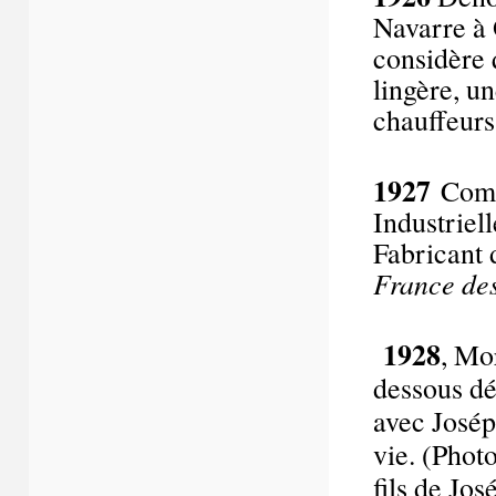
Navarre à O
considère 
lingère, u
chauffeurs
1927
Comm
Industriel
Fabricant 
France des
1928
, Mo
dessous d
avec Josép
vie. (Phot
fils de Jo