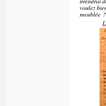
prendrai d
voulez bie
meublée ?
L