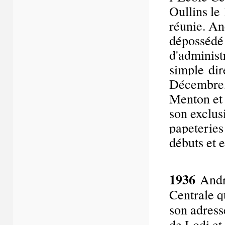
Oullins le 
réunie. A
dépossédé
d'administ
simple dir
Décembre, 
Menton et 
son exclus
papeteries 
débuts et 
1936
André
Centrale q
son adress
de Lodi et