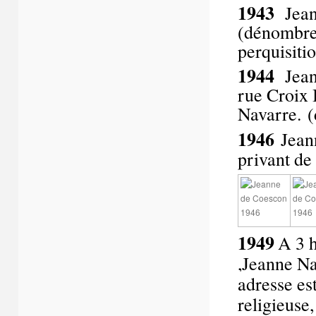
1943
Jean
(dénombrem
perquisiti
1944
Jean
rue Croix
Navarre. 
1946
Jean
privant de 
1949
A 3 
,Jeanne Na
adresse es
religieuse,