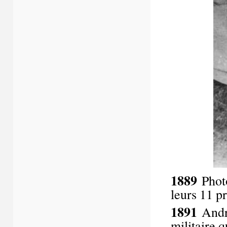
1889
Photo
leurs 11 p
1891
André
militaire 