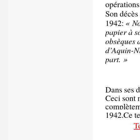
opérations
Son décès 
« No
1942:
papier à s
obsèques a
d’Aquin-Ni 
part. »
Dans ses d
Ceci sont 
complèteme
1942.Ce te
T