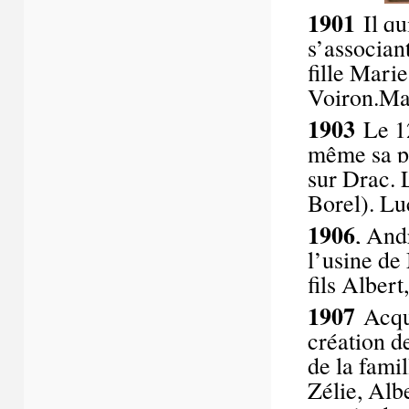
1901
Il qu
s’associan
fille Mari
Voiron.Ma
1903
Le 12
même sa pâ
sur Drac. 
Borel). Lu
1906
, And
l’usine de
fils Alber
1907
Acqui
création d
de la fami
Zélie, Alb