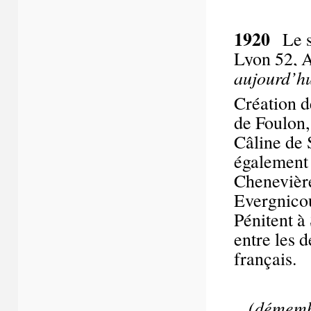
1920
Le s
Lyon 52, A
aujourd’h
Création d
de Foulon,
Câline de 
également 
Chenevières
Evergnicou
Pénitent à
entre les 
français.
(démembr