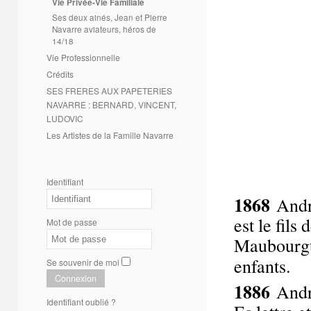
Vie Privée-Vie Familiale
Ses deux ainés, Jean et Pierre
Navarre aviateurs, héros de
14/18
Vie Professionnelle
Crédits
SES FRERES AUX PAPETERIES
NAVARRE : BERNARD, VINCENT,
LUDOVIC
Les Artistes de la Famille Navarre
Identifiant
1868
Andr
est le fil
Mot de passe
Maubourgue
enfants.
Se souvenir de moi
Connexion
1886
Andr
Identifiant oublié ?