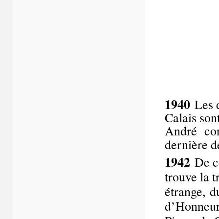
1940
Les 
Calais son
André conf
dernière 
1942
De c
trouve la t
étrange, d
d’Honneur