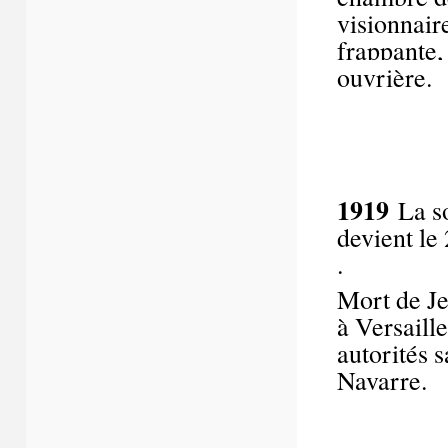
visionnair
frappante
ouvrière.
1919
La s
devient le
Mort de Je
à Versaille
autorités s
Navarre