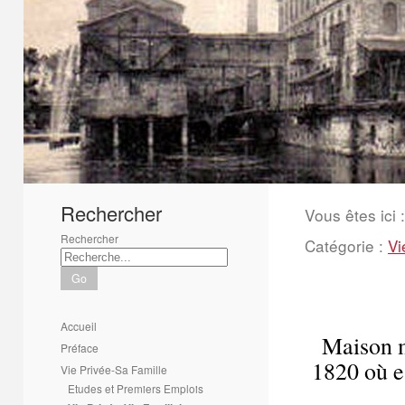
1
2
3
4
5
6
Rechercher
Vous êtes ici :
Rechercher
Catégorie :
Vi
Go
Accueil
Maison m
Préface
1820 où e
Vie Privée-Sa Famille
Etudes et Premiers Emplois