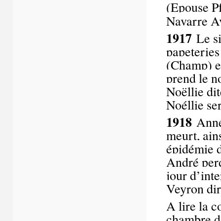
(Epouse Pf
Navarre A
1917
Le si
papeteries
(Champ) et
prend le n
Noëllie di
Noéllie se
1918
Anné
meurt,
ain
épidémie 
André perd
jour d’int
Veyron dir
A lire la 
chambre d