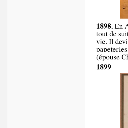
1898
, En A
tout de sui
vie. Il de
papeteries
(épouse C
1899