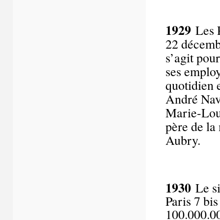
1929
Les P
22 décembr
s’agit pou
ses employé
quotidien 
André Nava
Marie-Loui
père de la 
Aubry.
1930
Le si
Paris 7 bi
100.000.0