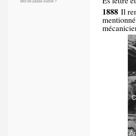
Es lettre e
Mot de passe oublié ?
1888
Il ren
mentionné 
mécanicien.