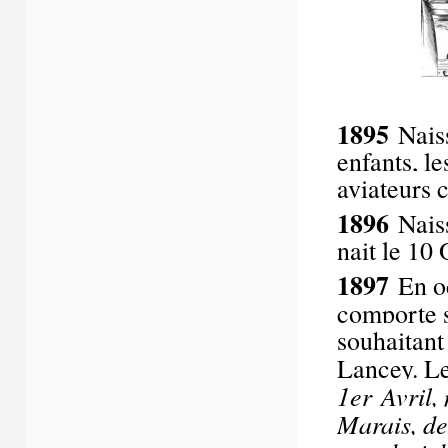
1895
Nais
enfants, l
aviateurs 
1896
Naiss
nait le 10
1897
En o
comporte s
souhaitant 
Lancey. Le
1
er
Avril, 
Marais, de