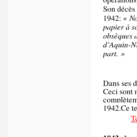
Son décès 
« No
1942:
papier à s
obsèques a
d’Aquin-Ni 
part. »
Dans ses d
Ceci sont 
complèteme
1942.Ce te
T