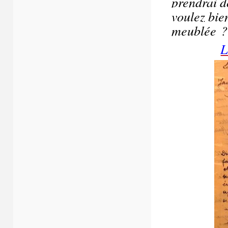
prendrai d
voulez bie
meublée ?
L