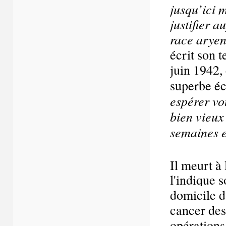
jusqu’ici 
justifier 
race ary
écrit son t
juin 1942, 
superbe écr
espérer vou
bien vieux
semaines e
Il meurt à
l'indique 
domicile 
cancer des 
opérations