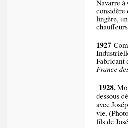
Navarre à O
considère 
lingère, u
chauffeurs
1927
Comm
Industriel
Fabricant 
France des
1928
, Mo
dessous d
avec Josép
vie. (Phot
fils de Jo