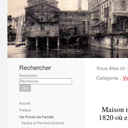
1
2
3
4
5
6
Rechercher
Vous êtes ici :
Rechercher
Catégorie :
Vi
Go
Accueil
Maison m
Préface
1820 où e
Vie Privée-Sa Famille
Etudes et Premiers Emplois