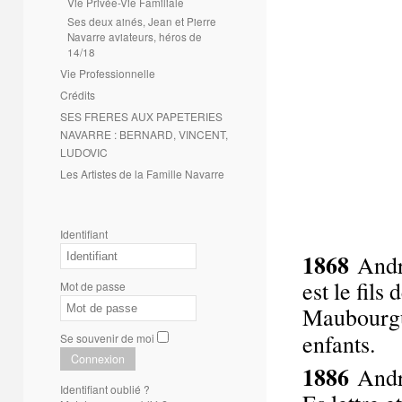
Vie Privée-Vie Familiale
Ses deux ainés, Jean et Pierre
Navarre aviateurs, héros de
14/18
Vie Professionnelle
Crédits
SES FRERES AUX PAPETERIES
NAVARRE : BERNARD, VINCENT,
LUDOVIC
Les Artistes de la Famille Navarre
Identifiant
1868
Andr
est le fil
Mot de passe
Maubourgue
enfants.
Se souvenir de moi
Connexion
1886
Andr
Identifiant oublié ?