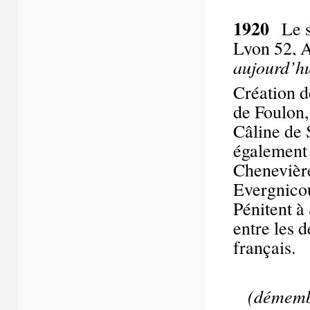
1920
Le s
Lyon 52, A
aujourd’h
Création d
de Foulon,
Câline de 
également 
Chenevières
Evergnicou
Pénitent à
entre les 
français.
(démembr