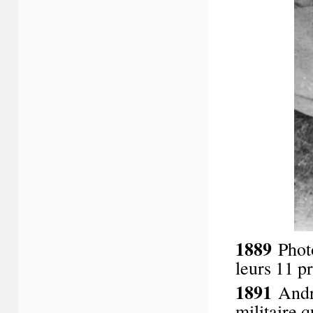
1889
Photo
leurs 11 p
1891
André
militaire 