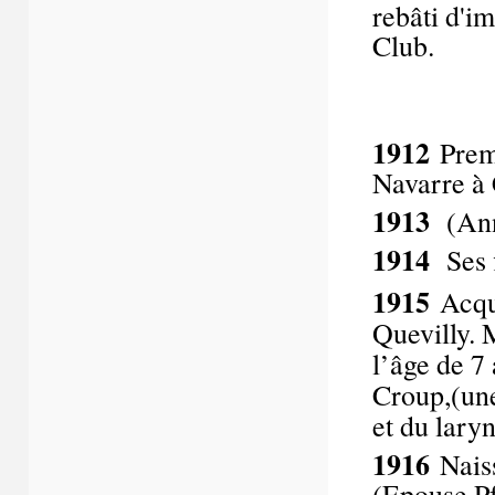
rebâti d'i
Club.
1912
Premi
Navarre à
1913
(Ann
1914
Ses f
1915
Acqu
Quevilly. 
l’âge de 7
Croup,(une 
et du laryn
1916
Nais
(Epouse Pf