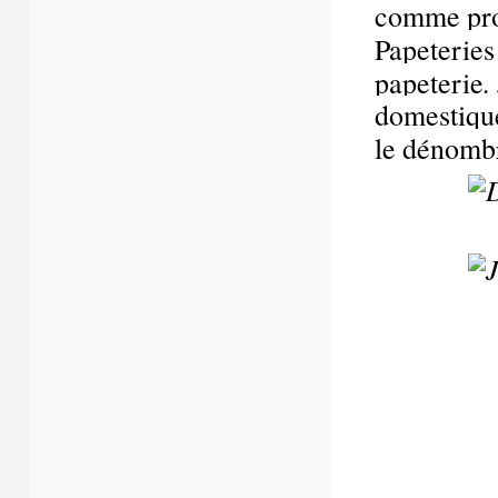
comme prof
Papeteries
.
papeterie
domestique
le dénombr