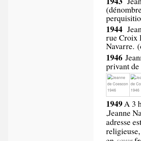
1943
Jean
(dénombrem
perquisiti
1944
Jean
rue Croix
Navarre. 
1946
Jean
privant de 
1949
A 3 
,Jeanne Na
adresse es
religieuse,
en
sœur
fr