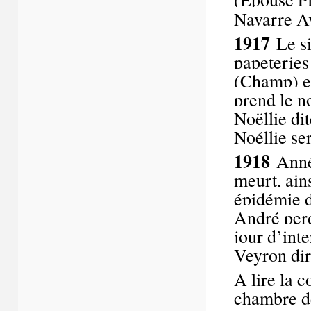
Navarre A
1917
Le si
papeteries
(Champ) et
prend le n
Noëllie di
Noéllie se
1918
Anné
meurt,
ain
épidémie 
André perd
jour d’int
Veyron dir
A lire la 
chambre d