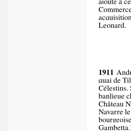
ajoute à c
Commerce e
acquisitio
Leonard.
1911
Andr
quai de Til
Célestins. 
banlieue c
Château Na
Navarre l
bourgeoise
Gambetta.V