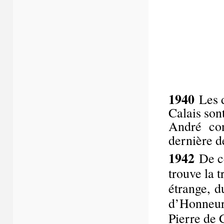
1940
Les 
Calais son
André conf
dernière 
1942
De c
trouve la t
étrange, d
d’Honneur
Pierre de 