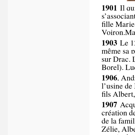
1901
Il qu
s’associan
fille Mari
Voiron.Ma
1903
Le 12
même sa pâ
sur Drac. 
Borel). Lu
1906
, And
l’usine de
fils Alber
1907
Acqui
création d
de la fami
Zélie, Alb