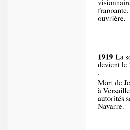
visionnair
frappante
ouvrière.
1919
La s
devient le
Mort de Je
à Versaille
autorités s
Navarre