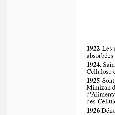
1922
Les u
absorbées 
1924
, Sai
Cellulose 
1925
Sont 
Mimizan da
d'Alimenta
des
Cellul
1926
Dénom