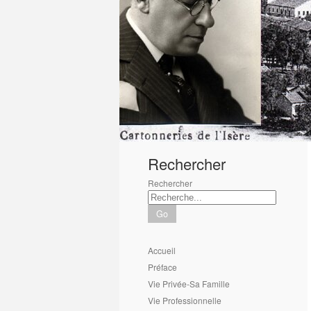
1
2
3
4
5
6
Rechercher
Rechercher
Go
Accueil
Préface
Vie Privée-Sa Famille
Vie Professionnelle