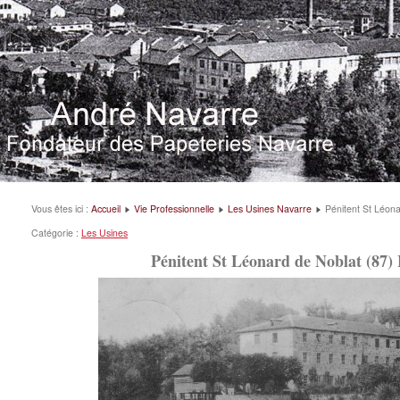
Vous êtes ici :
Accueil
Vie Professionnelle
Les Usines Navarre
Pénitent St Léon
Catégorie :
Les Usines
Pénitent St Léonard de Noblat (87)