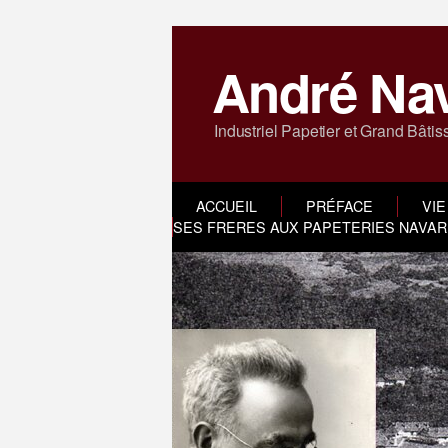
André Na
Industriel Papetier et Grand Bâtis
ACCUEIL
PRÉFACE
VIE
SES FRERES AUX PAPETERIES NAVARR