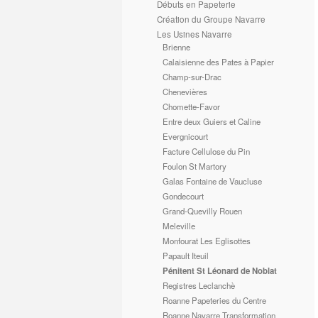
Débuts en Papeterie
Création du Groupe Navarre
Les Usines Navarre
Brienne
Calaisienne des Pates à Papier
Champ-sur-Drac
Chenevières
Chomette-Favor
Entre deux Guiers et Caline
Evergnicourt
Facture Cellulose du Pin
Foulon St Martory
Galas Fontaine de Vaucluse
Gondecourt
Grand-Quevilly Rouen
Meleville
Monfourat Les Eglisottes
Papault Iteuil
Pénitent St Léonard de Noblat
Registres Leclanchè
Roanne Papeteries du Centre
Roanne Navarre Transformation