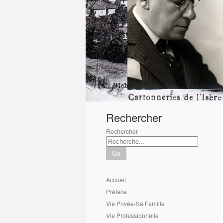
1
2
3
4
5
6
Rechercher
Rechercher
Go
Accueil
Préface
Vie Privée-Sa Famille
Vie Professionnelle