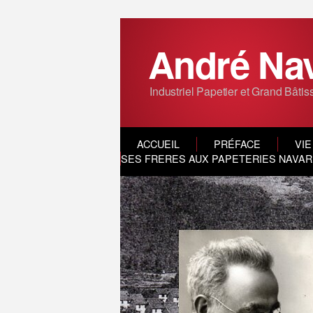
André Na
Industriel Papetier et Grand Bâtis
ACCUEIL
PRÉFACE
VIE
SES FRERES AUX PAPETERIES NAVARR