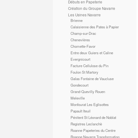
Débuts en Papeterie
Création du Groupe Navarre
Les Usines Navarre
Brienne
Calaisienne des Pates à Papier
Champ-sur-Drac
Chenevières
Chomette-Favor
Entre deux Guiers et Caline
Evergnicourt
Facture Cellulose du Pin
Foulon St Martory
Galas Fontaine de Vaucluse
Gondecourt
Grand-Quevilly Rouen
Meleville
Monfourat Les Eglisottes
Papault Iteuil
Pénitent St Léonard de Noblat
Registres Leclanchè
Roanne Papeteries du Centre
Roanne Navarre Transformation