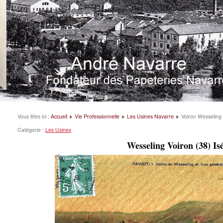
Vous êtes ici :
Accueil
Vie Professionnelle
Les Usines Navarre
Voiron Wesseling
Catégorie :
Les Usines
Wesseling Voiron (38) Is