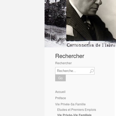
1
2
3
4
5
6
Rechercher
Rechercher
Go
Accueil
Préface
Vie Privée-Sa Famille
Etudes et Premiers Emplois
Vie Privée-Vie Familiale