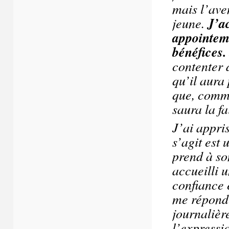
mais l’ave
jeune.
J’a
appointeme
bénéfices.
contenter d
qu’il aura
que, comme
saura la fa
J’ai appris
s’agit est 
prend à son
accueilli 
confiance 
me répondr
journalièr
l’expressi