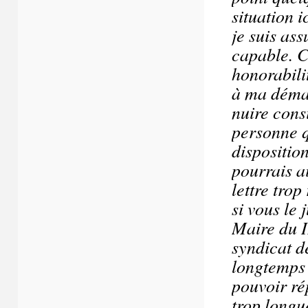
situation i
je suis ass
capable. C
honorabili
à ma démar
nuire consi
personne q
dispositio
pourrais a
lettre tro
si vous le
Maire du I
syndicat d
longtemps 
pouvoir ré
trop longu