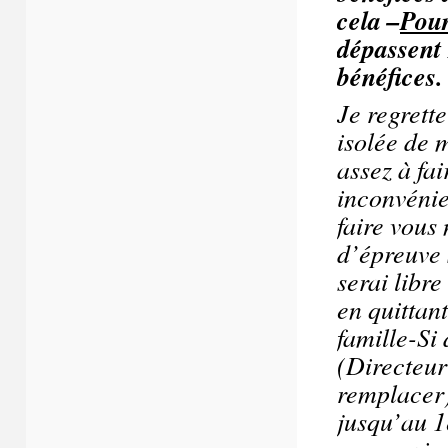
cela –
Pour
dépassent 
bénéfices.
Je regrett
isolée de 
assez à fai
inconvénie
faire vous
d’épreuve 
serai libre 
en quittan
famille-Si
(Directeur
remplacer)
jusqu’au 1