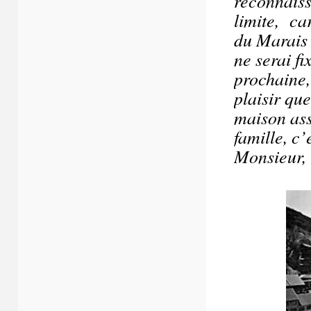
reconnaiss
limite, car
du Marais 
ne serai f
prochaine,
plaisir qu
maison ass
famille, c’
Monsieur, 