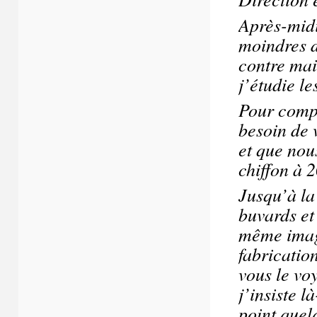
Après-mid
moindres d
contre mait
j’étudie le
Pour compr
besoin de 
et que nou
chiffon à 
Jusqu’à la
buvards et 
même imagi
fabricatio
vous le voy
j’insiste 
point quel