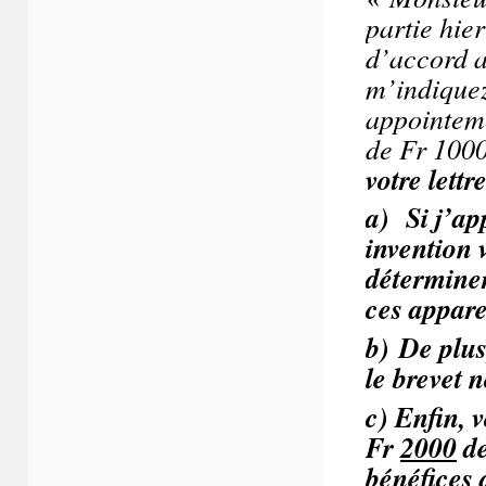
partie hie
d’accord a
m’indiquez
appointeme
de Fr 1000
votre lett
a)
Si j’a
invention 
déterminer
ces appare
b)
De plus,
le brevet 
c)
Enfin, 
Fr
2000
de
bénéfices 