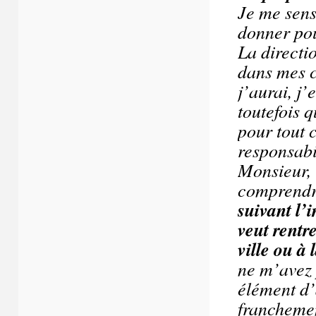
Je me sens
donner pou
La directi
dans mes c
j’aurai, j’
toutefois 
pour tout 
responsabil
Monsieur, l
comprendr
suivant l’
veut rentre
ville ou à
ne m’avez p
élément d’
franchement