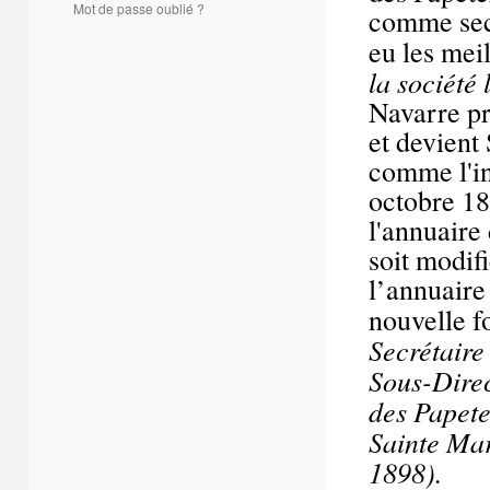
Mot de passe oublié ?
comme secr
eu les mei
la société
Navarre p
et devient
comme l'i
octobre 1
l'annuaire
soit modif
l’annuaire
nouvelle f
Secrétaire
Sous-Direc
des Papete
Sainte Ma
1898).