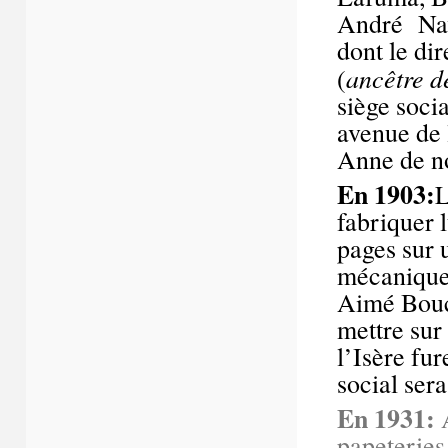
André Nava
dont le di
ancêtre d
(
siège socia
avenue de 
Anne de no
En 1903:
L
fabriquer 
pages sur 
mécanique 
Aimé Bouch
mettre sur 
l’Isère fur
social ser
En 1931:
A
papeteries