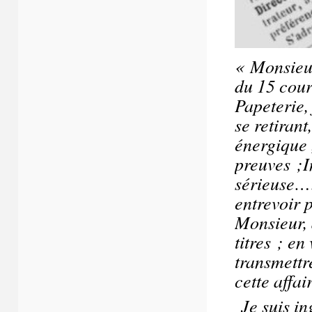
« Monsieu
du 15 cour
Papeterie,
se retirant
énergique ,
preuves ;I
sérieuse……
entrevoir 
Monsieur, 
titres ; en
transmettr
cette affai
Je suis in