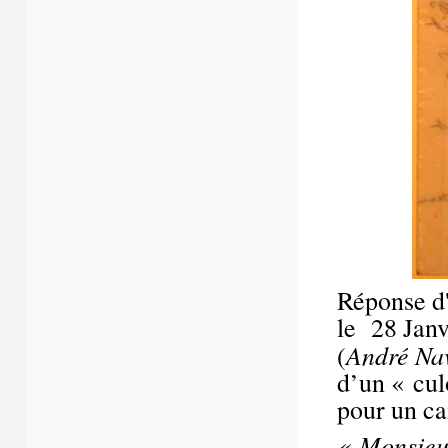
Réponse d'
le 28 Janv
André Nav
(
d’un « cul
pour un c
« Monsieu