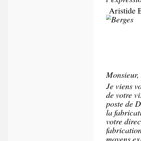
Aristide B
Monsieur,
Je viens v
de votre vi
poste de D
la fabricat
votre dire
fabricatio
moyens exi