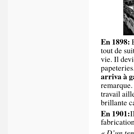
En 1898:
tout de sui
vie. Il de
papeteries
arriva à 
remarque. 
travail ail
brillante c
En 1901:
I
fabricatio
« D’un te