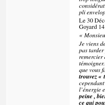
considérat
pli envelo
Le 30 Déce
Goyard 14 
« Monsieu
Je viens de
pas tarder
remercier 
témoigner.
que vous f
trouvez « 
cependant 
l’énergie 
peine , bi
ce qui po