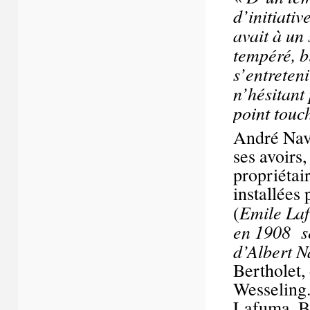
d’initiativ
avait à un
tempéré, bi
s’entreten
n’hésitant 
point touc
André Nava
ses avoirs,
propriétai
installées
Emile Laf
(
en 1908 se
d’Albert N
Bertholet,
Wesseling.
Lafuma, Be