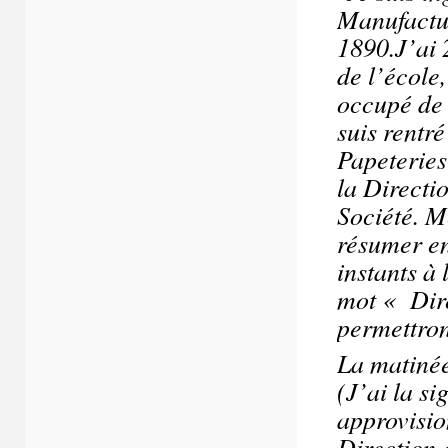
Manufactur
1890.J’ai 
de l’école
occupé de 
suis rentré
Papeteries
la Directi
Société. M
résumer en
instants à 
mot « Dire
permettron
La matin
(J’ai la s
approvisio
Direction e