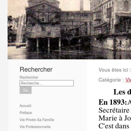
1
2
3
4
5
6
Rechercher
Vous êtes ici :
Rechercher
Catégorie :
Vi
Les d
Go
En 1893:
A
Accueil
Secrétaire
Préface
Marie à J
Vie Privée-Sa Famille
C'est dans
Vie Professionnelle