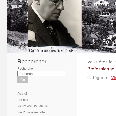
1
2
3
4
5
6
Rechercher
Vous êtes ici :
Professionnel
Rechercher
Catégorie :
Vi
Go
Accueil
Préface
Vie Privée-Sa Famille
Vie Professionnelle