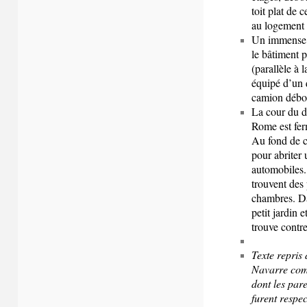
toit plat de c
au logement 
Un immense h
le bâtiment p
(parallèle à 
équipé d’un 
camion débou
La cour du d
Rome est ferm
Au fond de c
pour abriter
automobiles.
trouvent des 
chambres. Da
petit jardin 
trouve contr
Texte repris 
Navarre com
dont les par
furent respe