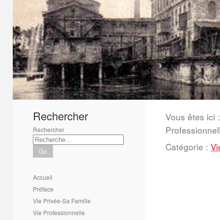
1
2
3
4
5
6
Rechercher
Vous êtes ici :
Professionnel
Rechercher
Catégorie :
Vi
Go
Accueil
Préface
Vie Privée-Sa Famille
Vie Professionnelle