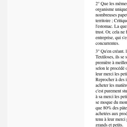
2° Que les mêmes
organisme unique,
nombreuses papete
territoire ; Critiq
l'estomac. La ques
trust. Or, cela ne
entreprise, qui s'
concurrentes.
3° Qu'en créant. l
Textiloses, ils se
première à meille
selon le procédé o
leur merci les peti
Reprocher à des i
acheter les matiè
c'est purement stu
à sa merci les pet
se moque du mond
que 80% des pâtes
achetées aux prod
tenu à leur merci 
grands et petits.