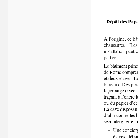
Dépôt des Pape
A l’origine, ce bâ
chaussures : ˝Le
installation peut-
parties :
Le bâtiment princi
de Rome comprend
et deux étages. L
bureaux. Des pièc
façonnage (avec u
traçant à l’encre 
ou du papier d’éc
La cave disposait 
d’abri contre les
seconde guerre mo
Une concierg
étages, débo