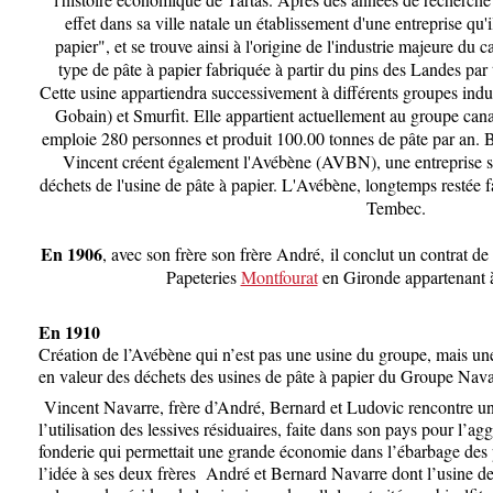
effet dans sa ville natale un établissement d'une entreprise qu'
papier", et se trouve ainsi à l'origine de l'industrie majeure du ca
type de pâte à papier fabriquée à partir du pins des Landes par
Cette usine appartiendra successivement à différents groupes indus
Gobain) et Smurfit. Elle appartient actuellement au groupe c
emploie 280 personnes et produit 100.00 tonnes de pâte par an. B
Vincent créent également l'Avébène (AVBN), une entreprise sp
déchets de l'usine de pâte à papier. L'Avébène, longtemps restée f
Tembec.
En 1906
,
avec son frère son frère André,
il conclut un contrat de
Papeteries
Montfourat
en Gironde appartenant 
En 1910
Création de l’Avébène qui n’est pas une usine du groupe, mais une
en valeur des déchets des usines de pâte à papier du Groupe Nava
Vincent Navarre, frère d’André, Bernard et Ludovic rencontre un
l’utilisation des lessives résiduaires, faite dans son pays pour l’
fonderie qui permettait une grande économie dans l’ébarbage des 
l’idée à ses deux frères André et Bernard Navarre dont l’usine d