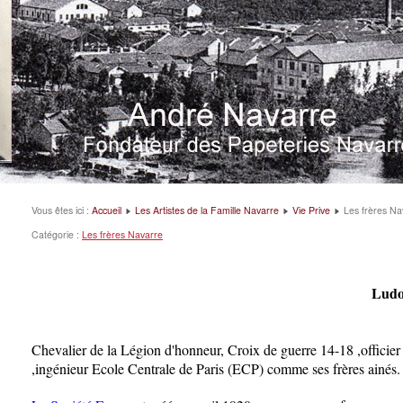
Vous êtes ici :
Accueil
Les Artistes de la Famille Navarre
Vie Prive
Les frères Na
Catégorie :
Les frères Navarre
(En cours d'Ec
Ludovic Navarre (18
Sixième Br
Chevalier de la Légion d'honneur, Croix de guerre 14-18 ,officier d'
,ingénieur Ecole Centrale de Paris (ECP) comme ses frères ainés.