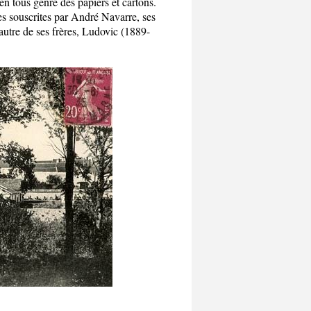
n tous genre des papiers et cartons.
tes souscrites par André Navarre, ses
 autre de ses frères, Ludovic (1889-