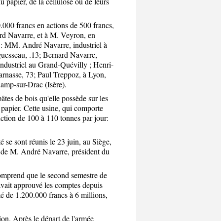
u papier, de la cellulose ou de leurs
0.000 francs en actions de 500 francs,
rd Navarre, et à M. Veyron, en
 : MM. André Navarre, industriel à
Aguesseau, .13; Bernard Navarre,
ndustriel au Grand-Quévilly ; Henri-
rnasse, 73; Paul Treppoz, à Lyon,
hamp-sur-Drac (Isère).
âtes de bois qu'elle possède sur les
papier. Cette usine, qui comporte
ction de 100 à 110 tonnes par jour:
é se sont réunis le 23 juin, au Siège,
e de M. André Navarre, président du
comprend que le second semestre de
avait approuvé les comptes depuis
té de 1.200.000 francs à 6 millions,
ion. Après le départ de l'armée