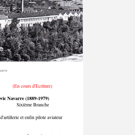
varre
riture)
89-1979)
anche
artillerie et enfin pilote aviateur