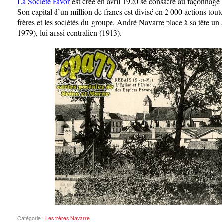
La Société Favor
est créé en avril 1920 se consacre au façonnage e
Son capital d’un million de francs est divisé en 2 000 actions tou
frères et les sociétés du groupe. André Navarre place à sa tête un
1979), lui aussi centralien (1913).
Catégorie :
Les frères Navarre