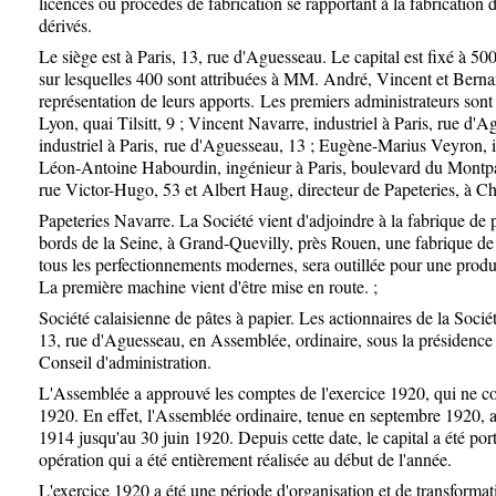
licences ou procédés de fabrication se rapportant à la fabrication d
dérivés.
Le siège est à Paris, 13, rue d'Aguesseau. Le capital est fixé à 50
sur lesquelles 400 sont attribuées à MM. André, Vincent et Berna
représentation de leurs apports.
Les premiers administrateurs sont
Lyon, quai Tilsitt, 9 ; Vincent Navarre, industriel à Paris, rue d'
industriel à Paris,
rue d'Aguesseau, 13 ; Eugène-Marius Veyron, i
Léon-Antoine Habourdin, ingénieur à Paris, boulevard du Montpa
rue Victor-Hugo, 53 et Albert Haug, directeur de Papeteries, à C
Papeteries Navarre. La Société vient d'adjoindre à la fabrique de p
bords de la Seine, à Grand-Quevilly, près Rouen, une fabrique de 
tous les perfectionnements modernes, sera outillée pour une produ
La première machine vient d'être mise en route. ;
Société calaisienne de pâtes à papier. Les actionnaires de la Sociét
13, rue d'Aguesseau, en Assemblée, ordinaire, sous la présidenc
Conseil d'administration.
L'Assemblée a approuvé les comptes de l'exercice 1920, qui ne 
1920. En effet, l'Assemblée ordinaire, tenue en septembre 1920, 
1914 jusqu'au 30 juin 1920. Depuis cette date, le capital a été por
opération qui a été entièrement réalisée au début de l'année.
L'exercice 1920 a été une période d'organisation et de transformat