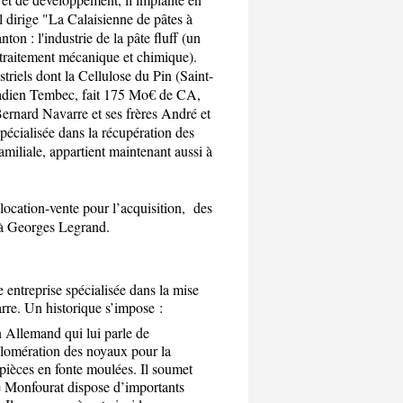
il dirige "La Calaisienne de pâtes à
nton : l'industrie de la pâte fluff (un
 traitement mécanique et chimique).
triels dont la Cellulose du Pin (Saint-
anadien Tembec, fait 175 Mo€ de CA,
ernard Navarre et ses frères André et
écialisée dans la récupération des
amiliale, appartient maintenant aussi à
 location-vente pour l’acquisition, des
à Georges Legrand.
 entreprise spécialisée dans la mise
rre. Un historique s’impose :
 Allemand qui lui parle de
agglomération des noyaux pour la
pièces en fonte moulées. Il soumet
e Monfourat dispose d’importants