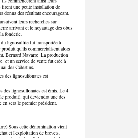
e. Ils commencèrent ainsi leurs
 firent une petite installation de
urs donna des résultats encourageant.
ursuivent leurs recherches sur
uerre arrivant et le noyautage des obus
e dans la fonderie.
u lignosulfite fut transportée à
produit qu'ils commercialisent alors
ent, Bernard Navarre .La production
e et un service de vente fut créé à
s du 2, Quai des Célestins.
es des lignosulfonates est
s des lignosulfonates est émis. Le 4
e produit), qui deviendra une des
 en sera le premier président.
re) Sous cette dénomination vient
hat et l'exploitation de brevets,