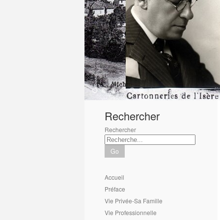
1
2
3
4
5
6
Rechercher
Rechercher
Go
Accueil
Préface
Vie Privée-Sa Famille
Vie Professionnelle