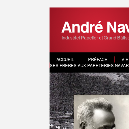
André Na
Industriel Papetier et Grand Bâtis
ACCUEIL
PRÉFACE
VIE
SES FRERES AUX PAPETERIES NAVARR