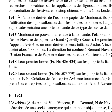
volumes de résidus de lessive issue de cellulose traitée au bisulfit
recherches innovatrices sur les applications des lignosulfonates. Ils
concentration des lessives, et le sirop obtenu, soumis à des fonde
1914
À l’aide de dérivés de l’usine de papier de Monfourat, ils po
l’utilisation des lignosulfonates dans les moules de fonderie. La g
et grenades entraina une forte demande de ce type de lessiv
1915
Monfourat ne pouvant faire face à la demande, l’élaboration d
l’usine Navarre de papier , à Grand-Quevilly (Rouen). Le premier 
s’appelait Avébène, un nom dérivé de leurs initiales André, Vinc
atteint alors 500 tonnes. La direction fut confiée à Bernard Navarr
l’Union Française de Papeterie dans les bureaux Parisien
1918
Leur premier brevet (Fr. No 486 434) sur les propriétés liant
émis.
1920
Leur second brevet (Fr. No 507 779) sur les propriétés liante
octobre 1920, Création de l’entreprise Avébène (nommée d’après l
premières entreprises de lignosulfonates au monde. André Navarre
En 1921
L'Avebène.(A de André, V de Vincent, B de Bernard, N de Navar
d'être formée une société anonyme qui aura pour objet la prise, l'ac