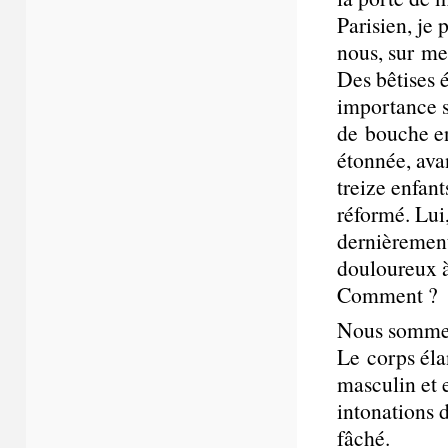
Parisien, je 
nous, sur mes
Des bêtises 
importance si
de bouche en
étonnée, ava
treize enfan
réformé. Lui,
dernièrement
douloureux à
Comment ? C
Nous sommes
Le corps éla
masculin et 
intonations d
fâché.