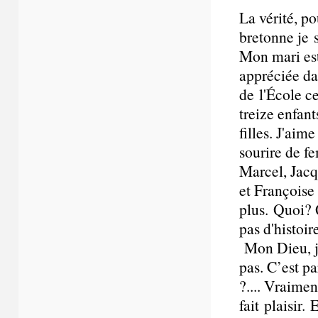
La vérité, po
bretonne je s
Mon mari est
appréciée da
de l'École ce
treize enfant
filles. J'aim
sourire de f
Marcel, Jacq
et Françoise 
plus. Quoi? Q
pas d'histoir
Mon Dieu, je 
pas. C’est pa
?.... Vraime
fait plaisir