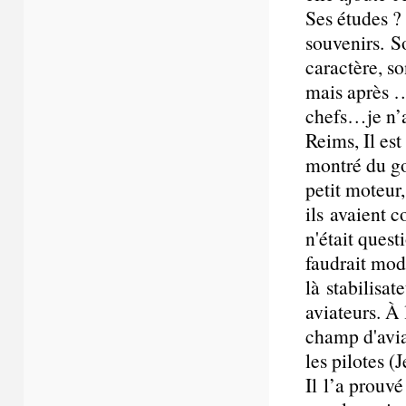
Ses études ?
souvenirs. So
caractère, so
mais après …
chefs…je n’a
Reims, Il est
montré du gou
petit moteur,
ils avaient c
n'était quest
faudrait modi
là stabilisat
aviateurs. À 
champ d'aviat
les pilotes (
Il l’a prouvé