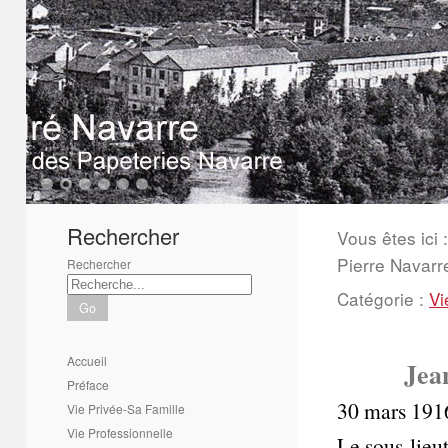
1
2
3
4
5
6
Rechercher
Vous êtes ici :
Pierre Navarr
Rechercher
Catégorie :
Vi
Go
Accueil
Jea
Préface
30 mars 1916
Vie Privée-Sa Famille
Vie Professionnelle
Le sous-lieu