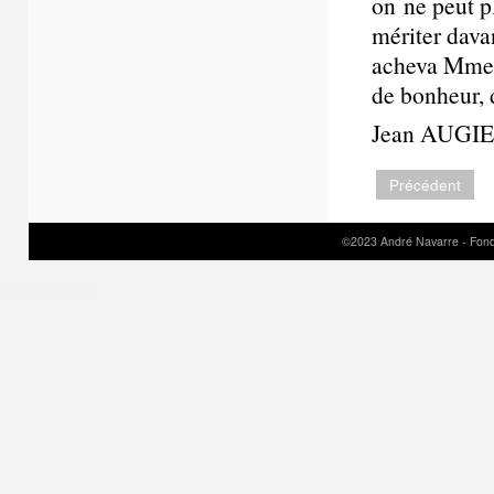
on ne peut p
mériter dava
acheva Mme N
de bonheur, 
Jean AUGI
Précédent
©2023 André Navarre - Fond