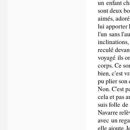
un enfant ch
sont deux bon
aimés, adorés
lui apporter l
l'un sans l'a
inclinations
reculé devan
voyagé ils on
corps. Ce so
bien, c'est v
pu plier son 
Non. C'est p
cela et pas a
suis folle de
Navarre relèv
avec un regar
elle ajoute 