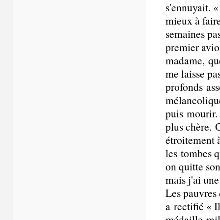
s'ennuyait. «
mieux à faire
semaines pass
premier avio
madame, que
me laisse pa
profonds asso
mélancolique
puis mourir.
plus chère. 
étroitement 
les tombes q
on quitte son
mais j'ai une
Les pauvres 
a rectifié « 
médaille mil