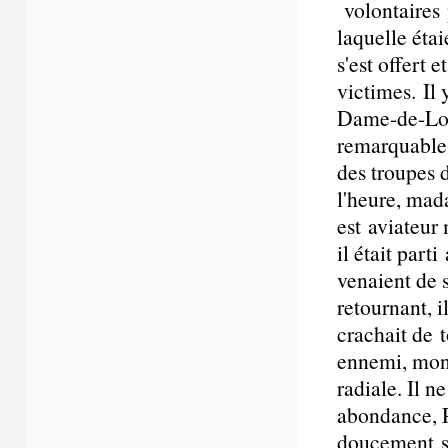
volontaires 
laquelle étai
s'est offert 
victimes. Il 
Dame-de-Lore
remarquable,
des troupes d
l'heure, mad
est aviateur
il était part
venaient de s
retournant, i
crachait de t
ennemi, mon P
radiale. Il n
abondance, Pi
doucement so