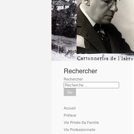
1
2
3
4
5
6
Rechercher
Rechercher
Go
Accueil
Préface
Vie Privée-Sa Famille
Vie Professionnelle