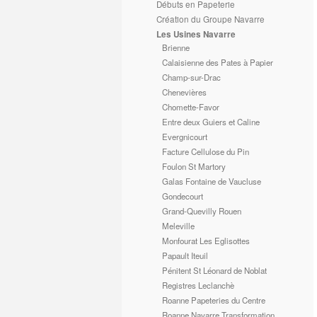
Débuts en Papeterie
Création du Groupe Navarre
Les Usines Navarre
Brienne
Calaisienne des Pates à Papier
Champ-sur-Drac
Chenevières
Chomette-Favor
Entre deux Guiers et Caline
Evergnicourt
Facture Cellulose du Pin
Foulon St Martory
Galas Fontaine de Vaucluse
Gondecourt
Grand-Quevilly Rouen
Meleville
Monfourat Les Eglisottes
Papault Iteuil
Pénitent St Léonard de Noblat
Registres Leclanchè
Roanne Papeteries du Centre
Roanne Navarre Transformation