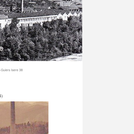
-Guiers Isere 38
8)