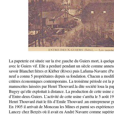
La papeterie est située sur la rive gauche du Guiers mort, à quelq
avec le Guiers vif. Elle a perduré pendant un siècle comme annex
savoir Blanchet frères et Kléber (Rives) puis Lafuma-Navarre (Pa
neuf a connu 5 propriétaires depuis sa fondation. Chacun a modifié
critères économiques contemporains. La troisième période est la 
manuscrites laissées par Henri Thouvard.
la dite société loua la p
Bugey qu’elle exploitait à distance. La production de cette usine 
d’Entre-deux-Guiers. L’activité de cette usine s’arrêta le 5 août 1
Henri Thouvard était le fils d’Emile Thouvard ,un entrepreneur gr
En 1905 il arrivait de Monceau les Mines et parmi ses expériences 
Lancey chez Bergès où il avait eu André Navarre comme supérieu