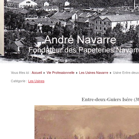
Vous êtes ici :
Accueil
Vie Professionnelle
Les Usines Navarre
Usine Entre-deux
Catégorie :
Les Usines
Entre-deux-Guiers Isére (3