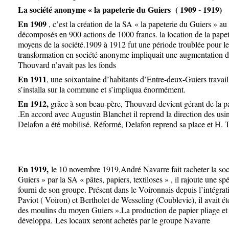
La société anonyme « la papeterie du Guiers ( 1909 - 1919)
En 1909
, c’est la création de la SA « la papeterie du Guiers » au
décomposés en 900 actions de 1000 francs. la location de la papet
moyens de la société.
1909 à 1912 fut une période troublée pour le
transformation en société anonyme impliquait une augmentation 
Thouvard n’avait pas les fonds
En 1911
, une soixantaine d’habitants d’Entre-deux-Guiers travaill
s’installa sur la commune et s’impliqua énormément.
En 1912,
grâce à son beau-père, Thouvard devient gérant de la p
.En accord avec Augustin Blanchet il reprend la direction des usi
Delafon a été mobilisé. Réformé, Delafon reprend sa place et H. 
En 1919,
le 10 novembre 1919,André Navarre fait racheter la so
Guiers » par la SA « pâtes, papiers, textiloses » , il rajoute une spé
fourni de son groupe. Présent dans le Voironnais depuis l’intég
Paviot ( Voiron) et Bertholet de Wesseling (Coublevie), il avait ét
des moulins du moyen Guiers ».La production de papier pliage et 
développa.
Les locaux seront achetés par le groupe Navarre