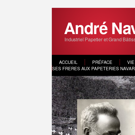
André Na
Industriel Papetier et Grand Bâtis
ACCUEIL
PRÉFACE
VIE
SES FRERES AUX PAPETERIES NAVARR