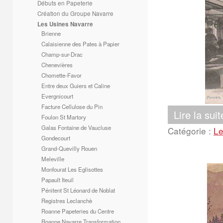
Débuts en Papeterie
Création du Groupe Navarre
Les Usines Navarre
Brienne
Calaisienne des Pates à Papier
Champ-sur-Drac
Chenevières
Chomette-Favor
Entre deux Guiers et Caline
Evergnicourt
Facture Cellulose du Pin
Lire la suit
Foulon St Martory
Galas Fontaine de Vaucluse
Catégorie :
Le
Gondecourt
Grand-Quevilly Rouen
Meleville
Monfourat Les Eglisottes
Papault Iteuil
Pénitent St Léonard de Noblat
Registres Leclanchè
Roanne Papeteries du Centre
Roanne Navarre Transformation