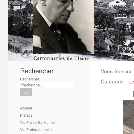
1
2
3
4
5
6
Rechercher
Vous êtes ici :
Rechercher
Catégorie :
Le
Go
Accueil
Préface
Vie Privée-Sa Famille
Vie Professionnelle