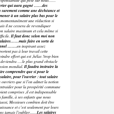
responsabilité qui pèse sur nous……
vrier qui aura gagné ……des
era surement comme une déchéance et
amener à un salaire plus bas pour le
a momentanément une réduction si
mais il ne cessera de revendiquer
n salaire maximum et cela même si
fficile.
Il faut donc selon moi non
salaires……mais faire en sorte de
sonnel …….
en inspirant assez
ortent pas à leur travail cette
ndre effort qui est ,hélas !trop bien
 deviendra ….le plus grand obstacle
ansion mondial.
Il faudra instruire la
aire comprendre que si pour le
salaire, pour l’ouvrier : tout salaire
 ouvriers que si l’on admet la notion
s’entraider pour la prospérité commune
ent comprises ,il est indispensable
 famille, à ses enfants que nous
Aussi, Messieurs combien doit être
uissance et c’est seulement par leurs
ons jamais l’oublier……
Les salaires