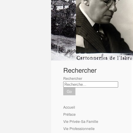
1
2
3
4
5
6
Rechercher
Rechercher
Go
Accueil
Préface
Vie Privée-Sa Famille
Vie Professionnelle