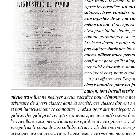
nous recueillir devant la 
Après les hostilités,
un ou
salaires élevés considér
une injustice de se voir r
même travail.
Il accepter
c’est pour lui inévitable, 
comme normalement du so
la vie est devenue moins di
pas espérer diminuer les 
mieux utiliser notre per
confiance pour qu’ils n’app
mentalité déplorable du moi
acclimaté chez nous et qui
…à nos efforts vers l’exp
classe ouvrière pour lui f
patron, tout travail mérite 
mérite travail
.et ne négliger aucun sacrifice pour démontrer à nos
arbitraire de divers classes dans la société, ces classes doivent 
et non haineusement se combattre ….Mais pour que nos leçons soi
qu’il sache qu’il peut compter sur nous ,que nous intéressons à sa
l’accueillons sans intermédiaires lorsqu’il veut nous parler……..
scrupuleux le choix de nos collaborateurs …ils détiennent notre p
actes que nos ouvriers peuvent nous juger nous-même, nous dev