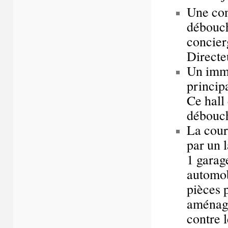
Une con
déboucha
concier
Directe
Un imme
principa
Ce hall
débouch
La cour
par un l
1 garag
automob
pièces 
aménagé
contre 