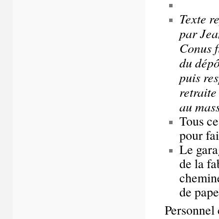
Texte r
par Jea
Conus f
du dépô
puis re
retrait
au mass
Tous ce
pour fai
Le gara
de la f
cheminé
de pape
Personnel 