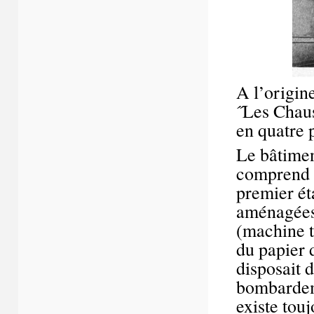
A l’origin
˝Les Chaus
en quatre p
Le bâtimen
comprend u
premier ét
aménagées 
(machine t
du papier 
disposait d
bombardem
existe touj