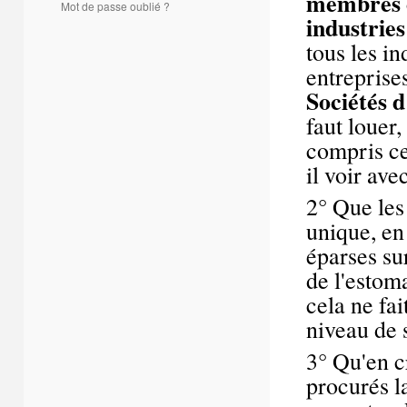
membres de
Mot de passe oublié ?
industries
tous les i
entreprise
Sociétés d
faut louer,
compris ce
il voir avec
2° Que le
unique, en
éparses sur
de l'estoma
cela ne fai
niveau de 
3° Qu'en cr
procurés l