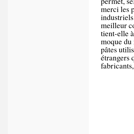
permet, sel
merci les p
industriel
meilleur c
tient-elle 
moque du 
pâtes util
étrangers q
fabricants,