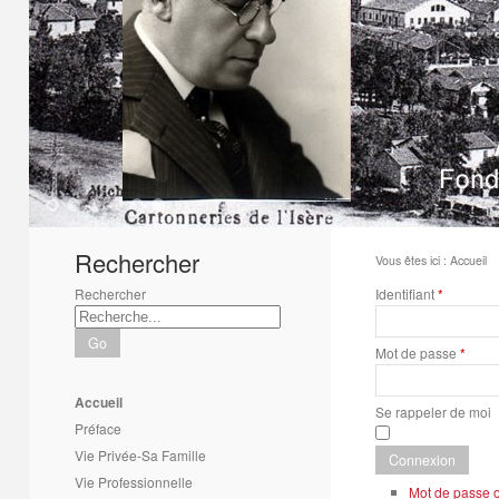
1
2
3
4
5
6
Rechercher
Vous êtes ici :
Accueil
Rechercher
Identifiant
*
Go
Mot de passe
*
Accueil
Se rappeler de moi
Préface
Vie Privée-Sa Famille
Connexion
Vie Professionnelle
Mot de passe o