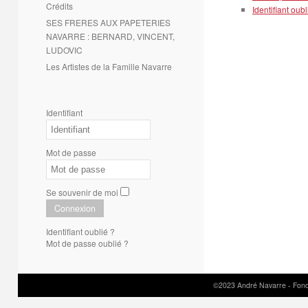
Crédits
Identifiant oubl
SES FRERES AUX PAPETERIES
NAVARRE : BERNARD, VINCENT,
LUDOVIC
Les Artistes de la Famille Navarre
Identifiant
Mot de passe
Se souvenir de moi
Connexion
Identifiant oublié ?
Mot de passe oublié ?
©2023 André Navarre - Fond