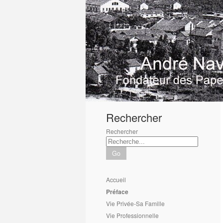
1
2
3
4
5
6
Rechercher
Rechercher
Go
Accueil
Préface
Vie Privée-Sa Famille
Vie Professionnelle