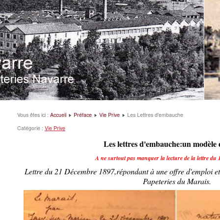
Vous êtes ici :
Accueil
Préface
Vie Prive
Les Lettres d'embauche
Catégorie :
Vie Prive
Les lettres d'embauche:un modèle 
A ne surtout pas manquer la lecture de la lettre du
Lettre du 21 Décembre 1897,répondant à une offre d'emploi et
Papeteries du Marais.