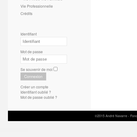
Vie Professionnelle
Crédits
Identifiant
Mot de passe
Se souvenir de moi
Connexion
Créer un compte
Identifiant oublié ?
Mot de passe oublié ?
©2015 André Navarre - Fond