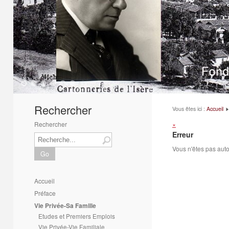
1
2
3
4
5
6
Rechercher
Vous êtes ici :
Accueil
Rechercher
×
Erreur
Vous n'êtes pas auto
Go
Accueil
Préface
Vie Privée-Sa Famille
Etudes et Premiers Emplois
Vie Privée-Vie Familiale