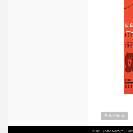
Précédent
©2020 André Navarre - Fond