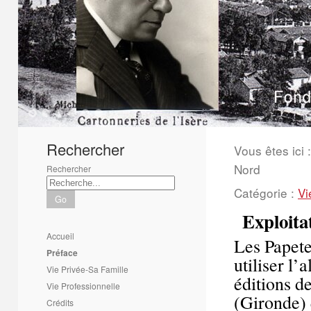
1
2
3
4
5
6
Rechercher
Vous êtes ici :
Nord
Rechercher
Catégorie :
Vi
Go
Exploita
Accueil
Les Papete
Préface
utiliser l’
Vie Privée-Sa Famille
éditions d
Vie Professionnelle
(Gironde) q
Crédits