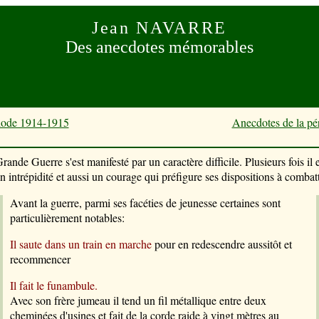
Jean NAVARRE
Des anecdotes mémorables
riode 1914-1915
Anecdotes de la pé
ande Guerre s'est manifesté par un caractère difficile. Plusieurs fois il e
on intrépidité et aussi un courage qui préfigure ses dispositions à combatt
Avant la guerre, parmi ses facéties de jeunesse certaines sont
particulièrement notables:
Il saute dans un train en marche
pour en redescendre aussitôt et
recommencer
Il fait le funambule.
Avec son frère jumeau il tend un fil métallique entre deux
cheminées d'usines et fait de la corde raide à vingt mètres au