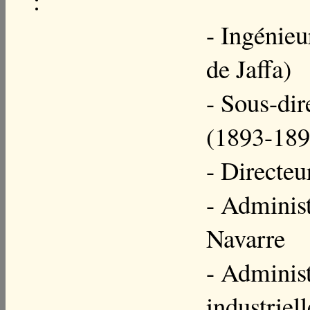
:
- Ingénieu
de Jaffa)
- Sous-dir
(1893-189
- Directeu
- Administ
Navarre
- Administ
industriell