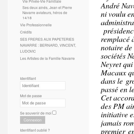
Vie Privée-Vie Familiale
André Nava
Ses deux ainés, Jean et Pierre
ni voulu en
Navarre aviateurs, héros de
14/18
administra
Vie Professionnelle
présidence
Crédits
remplacé à
SES FRERES AUX PAPETERIES
notaire de 
NAVARRE : BERNARD, VINCENT,
LUDOVIC
sociétés N
Les Artistes de la Famille Navarre
Neyret qui
Macaux qui
dans le
gr
Identifiant
passé en l
Cet accord
Mot de passe
des PM ain
initiative 
Se souvenir de moi
Connexion
jamais rom
premier
e
Identifiant oublié ?