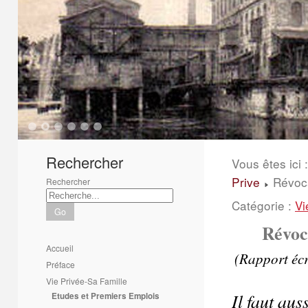
1
2
3
4
5
6
Rechercher
Vous êtes ici :
Prive
Révoc
Rechercher
Catégorie :
Vi
Go
Révoc
Accueil
(Rapport écr
Préface
Vie Privée-Sa Famille
Il faut au
Etudes et Premiers Emplois