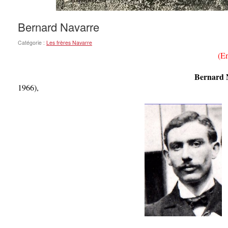
Bernard Navarre
Catégorie :
Les frères Navarre
(En 
Bernard Navar
1966),