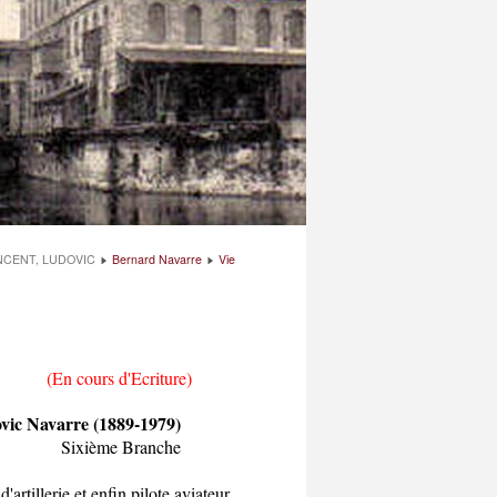
NCENT, LUDOVIC
Bernard Navarre
Vie
riture)
89-1979)
anche
artillerie et enfin pilote aviateur