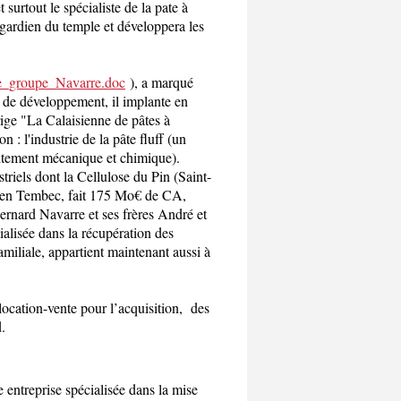
urtout le spécialiste de la pate à
 gardien du temple et développera les
e_groupe_Navarre.doc
), a marqué
t de développement, il implante en
irige "La Calaisienne de pâtes à
n : l'industrie de la pâte fluff (un
raitement mécanique et chimique).
triels dont la Cellulose du Pin (Saint-
dien Tembec, fait 175 Mo€ de CA,
ernard Navarre et ses frères André et
alisée dans la récupération des
amiliale, appartient maintenant aussi à
 location-vente pour l’acquisition, des
.
 entreprise spécialisée dans la mise