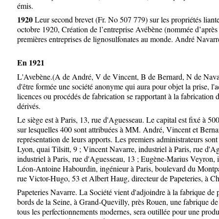
émis.
1920
Leur second brevet (Fr. No 507 779) sur les propriétés liante
octobre 1920, Création de l’entreprise Avébène (nommée d’après l
premières entreprises de lignosulfonates au monde. André Navarre
En 1921
L'Avebène.(A de André, V de Vincent, B de Bernard, N de Navar
d'être formée une société anonyme qui aura pour objet la prise, l'ac
licences ou procédés de fabrication se rapportant à la fabrication d
dérivés.
Le siège est à Paris, 13, rue d'Aguesseau. Le capital est fixé à 50
sur lesquelles 400 sont attribuées à MM. André, Vincent et Berna
représentation de leurs apports.
Les premiers administrateurs sont
Lyon, quai Tilsitt, 9 ; Vincent Navarre, industriel à Paris, rue d'
industriel à Paris,
rue d'Aguesseau, 13 ; Eugène-Marius Veyron, i
Léon-Antoine Habourdin, ingénieur à Paris, boulevard du Montpa
rue Victor-Hugo, 53 et Albert Haug, directeur de Papeteries, à C
Papeteries Navarre. La Société vient d'adjoindre à la fabrique de p
bords de la Seine, à Grand-Quevilly, près Rouen, une fabrique de 
tous les perfectionnements modernes, sera outillée pour une produ