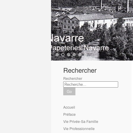
1
2
3
4
5
6
Rechercher
Rechercher
Go
Accueil
Préface
Vie Privée-Sa Famille
Vie Professionnelle