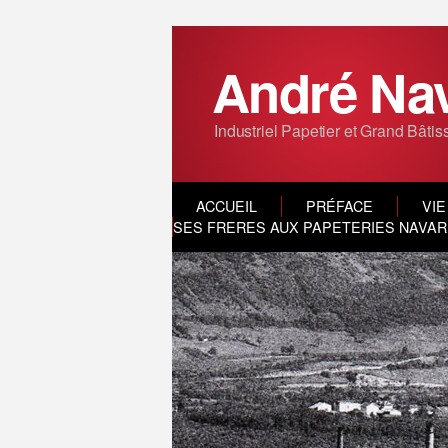
André Na
Industriel Papetier et Grand Bâtis
ACCUEIL
PRÉFACE
VIE
SES FRERES AUX PAPETERIES NAVARR