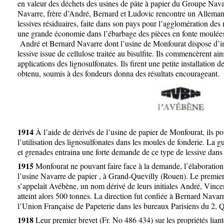
en valeur des déchets des usines de pâte à papier du Groupe Nava
Navarre, frère d’André, Bernard et Ludovic rencontre un Allemand q
lessives résiduaires, faite dans son pays pour l’agglomération des
une grande économie dans l’ébarbage des pièces en fonte moulées. 
André et Bernard Navarre dont l’usine de Monfourat dispose d’i
lessive issue de cellulose traitée au bisulfite. Ils commencèrent ain
applications des lignosulfonates. Ils firent une petite installation d
obtenu, soumis à des fondeurs donna des résultats encourageant.
1914
À l’aide de dérivés de l’usine de papier de Monfourat, ils po
l’utilisation des lignosulfonates dans les moules de fonderie. La g
et grenades entraina une forte demande de ce type de lessiv
1915
Monfourat ne pouvant faire face à la demande, l’élaboration d
l’usine Navarre de papier , à Grand-Quevilly (Rouen). Le premier 
s’appelait Avébène, un nom dérivé de leurs initiales André, Vinc
atteint alors 500 tonnes. La direction fut confiée à Bernard Navarr
l’Union Française de Papeterie dans les bureaux Parisien
1918
Leur premier brevet (Fr. No 486 434) sur les propriétés liant