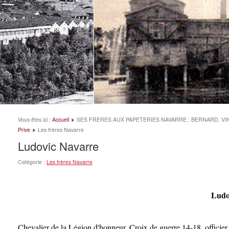
Vous êtes ici :
Accueil
SES FRERES AUX PAPETERIES NAVARRE : BERNARD, VI
Prive
Les frères Navarre
Ludovic Navarre
Catégorie :
Les frères Navarre
(En cours d'Ec
Ludovic Navarre (18
Sixième Br
Chevalier de la Légion d'honneur, Croix de guerre 14-18 ,officier d'