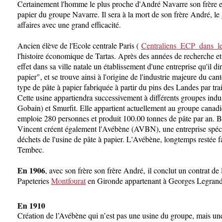
Certainement l'homme le plus proche d'André Navarre son frère et s
papier du groupe Navarre. Il sera à la mort de son frère André, le
affaires avec une grand efficacité.
Ancien élève de l'Ecole centrale Paris (
Centraliens_ECP_dans_l
l'histoire économique de Tartas. Après des années de recherche e
effet dans sa ville natale un établissement d'une entreprise qu'il d
papier", et se trouve ainsi à l'origine de l'industrie majeure du canto
type de pâte à papier fabriquée à partir du pins des Landes par t
Cette usine appartiendra successivement à différents groupes indus
Gobain) et Smurfit. Elle appartient actuellement au groupe cana
emploie 280 personnes et produit 100.00 tonnes de pâte par an. B
Vincent créent également l'Avébène (AVBN), une entreprise spéci
déchets de l'usine de pâte à papier. L'Avébène, longtemps restée f
Tembec.
En 1906
,
avec son frère son frère André,
il conclut un contrat de
Papeteries
Montfourat
en Gironde appartenant à Georges Legrand
En 1910
Création de l’Avébène qui n’est pas une usine du groupe, mais une