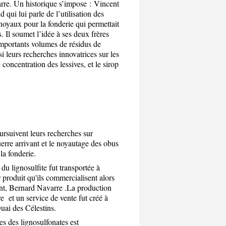
rre. Un historique s’impose :
Vincent
ui lui parle de l’utilisation des
 noyaux pour la fonderie qui permettait
Il soumet l’idée à ses deux frères
mportants volumes de résidus de
si leurs recherches innovatrices sur les
e concentration des lessives, et le sirop
ursuivent leurs recherches sur
uerre arrivant et le noyautage des obus
e dans la fonderie.
u lignosulfite fut transportée à
produit qu'ils commercialisent alors
ent, Bernard Navarre .La production
e et un service de vente fut créé à
s du 2, Quai des Célestins.
es des lignosulfonates est