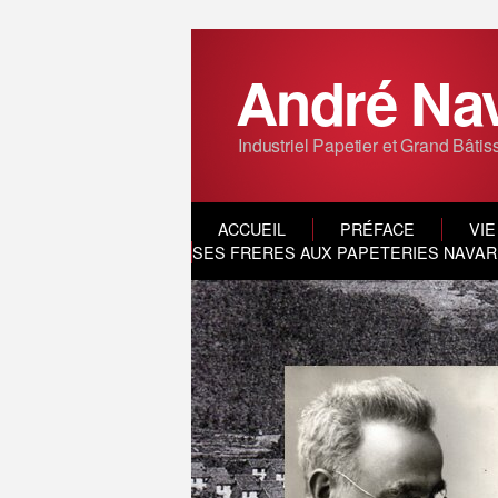
André Na
Industriel Papetier et Grand Bâtis
ACCUEIL
PRÉFACE
VIE
SES FRERES AUX PAPETERIES NAVARR