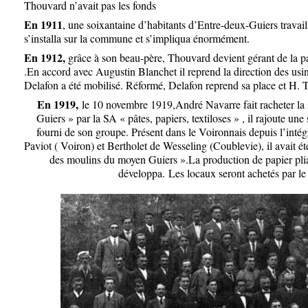
Thouvard n’avait pas les fonds
En 1911
, une soixantaine d’habitants d’Entre-deux-Guiers travaill
s’installa sur la commune et s’impliqua énormément.
En 1912,
grâce à son beau-père, Thouvard devient gérant de la p
.En accord avec Augustin Blanchet il reprend la direction des usi
Delafon a été mobilisé. Réformé, Delafon reprend sa place et H. 
En 1919,
le 10 novembre 1919,André Navarre fait racheter la
Guiers » par la SA « pâtes, papiers, textiloses » , il rajoute une 
fourni de son groupe. Présent dans le Voironnais depuis l’in
Paviot ( Voiron) et Bertholet de Wesseling (Coublevie), il avait ét
des moulins du moyen Guiers ».La production de papier plia
développa.
Les locaux seront achetés par l