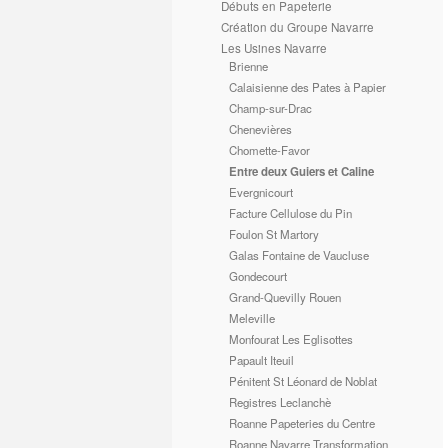
Débuts en Papeterie
Création du Groupe Navarre
Les Usines Navarre
Brienne
Calaisienne des Pates à Papier
Champ-sur-Drac
Chenevières
Chomette-Favor
Entre deux Guiers et Caline
Evergnicourt
Facture Cellulose du Pin
Foulon St Martory
Galas Fontaine de Vaucluse
Gondecourt
Grand-Quevilly Rouen
Meleville
Monfourat Les Eglisottes
Papault Iteuil
Pénitent St Léonard de Noblat
Registres Leclanchè
Roanne Papeteries du Centre
Roanne Navarre Transformation