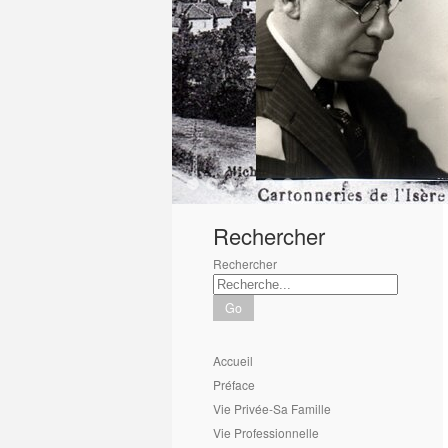
1
2
3
4
5
6
Rechercher
Rechercher
Go
Accueil
Préface
Vie Privée-Sa Famille
Vie Professionnelle