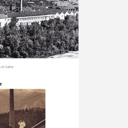
 et Caline
e